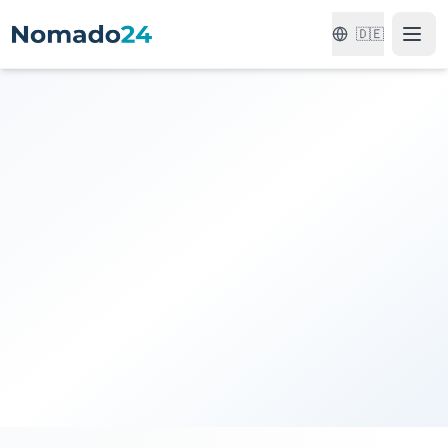
🇩🇪
Suchen