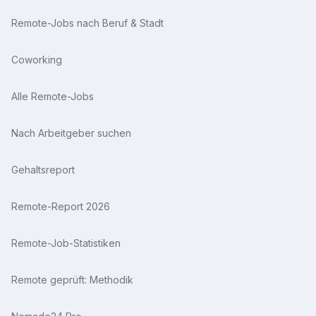
Start-up-Kultur mit flachen Hierarchien, offener
Remote-Jobs nach Beruf & Stadt
Kommunikation und einer positiven internationalen
Arbeitsumgebung. Du wirst mit Menschen
Coworking
zusammenarbeiten, die für unsere Mission brennen
und bereit sind, innovative Ideen voranzutreiben. •
Flexible Arbeitszeiten sowie die Möglichkeit
Alle Remote-Jobs
regelmäßig im Homeoffice zu arbeiten, um eine
ausgewogene Work-Life-Balance zu fördern und
Nach Arbeitgeber suchen
deine persönlichen Bedürfnisse zu berücksichtigen
Gehaltsreport
Remote-Report 2026
Remote-Job-Statistiken
Remote geprüft: Methodik