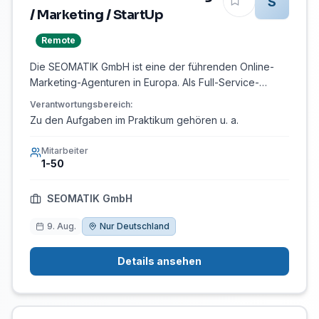
S
/ Marketing / StartUp
Remote
Die SEOMATIK GmbH ist eine der führenden Online-
Marketing-Agenturen in Europa. Als Full-Service-
Agentur in der digitalen Vermarktung von Produkten
Verantwortungsbereich
:
und Websites liegen unsere Kernkompetenzen in den
Zu den Aufgaben im Praktikum gehören u. a.
Bereichen Suchmaschinenoptimierung (SEO),
Suchmaschinenwerbung (SEA) und Social Media
Mitarbeiter
Marketing (SMM). Aktuell bieten wir folgende Position:
1-50
Praktikum Online-Marketing / Marketing / StartUp
Aufgaben Zu den Aufgaben im Praktikum gehören u.a.
SEOMATIK GmbH
nachfolgenden Themen: • Suchmaschinenoptimierung
(SEO) • KI Optimierung (GEO) •
9. Aug.
Nur Deutschland
Suchmaschinenwerbung (SEA) • Webdesign • Content
Marketing • Social Media Marketing (SMM) •
Details ansehen
Konzeptionierung -uvm. Qualifikation • ein laufendes
oder abgeschlossenes Studium, • gutes Deutsch, •
Kreativität, • Teamfährigkeit, • Motivation, • und
HUMOR (sehr wichtig!) :) Benefits • spannende