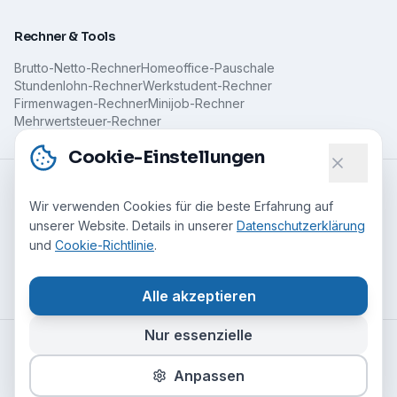
Rechner & Tools
Brutto-Netto-Rechner
Homeoffice-Pauschale
Stundenlohn-Rechner
Werkstudent-Rechner
Firmenwagen-Rechner
Minijob-Rechner
Mehrwertsteuer-Rechner
Cookie-Einstellungen
Ratgeber
Wir verwenden Cookies für die beste Erfahrung auf
unserer Website. Details in unserer
Datenschutzerklärung
Alle Ratgeber
Remote-Jobs ohne Erfahrung
und
Cookie-Richtlinie
.
Was ist Remote Work?
Homeoffice-Jobs für Mütter
Minijob, Homeoffice & Steuern
Seriöse Heimarbeit erkennen
Homeoffice im Ausland
Alle akzeptieren
Nur essenzielle
©
2026
Nomado24 UG (haftungsbeschränkt)
Alle Rechte
vorbehalten
.
Anpassen