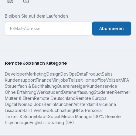
Bleiben Sie auf dem Laufenden
Abonnieren
Remote Jobs nach Kategorie
Developer
Marketing
Design
DevOps
Data
Product
Sales
Kundensupport
Finance
Minijobs
Teilzeit
Homeoffice
Vollzeit
MFA
Steuerfach & Buchhaltung
Quereinsteiger
Kundenservice
Ohne Erfahrung
Werkstudent
Datenerfassung
Studenten
Rentner
Mütter & Eltern
Remote Deutschland
Remote Europa
Digital Nomad Jobs
Berlin
München
Amsterdam
Barcelona
Lissabon
Bali
IT
Vertrieb
Buchhaltung
HR & Personal
Texter & Schreibkraft
Social Media Manager
100% Remote
Psychologie
English-speaking (DE)