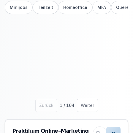
Minijobs
Teilzeit
Homeoffice
MFA
Querein
Hybrid /
Alle
Remote
Homeoffice
möglich
Sortieren
:
Veröffentlicht
Anstellungsart
Level
Mindestgehalt
Alle Filter
(Seite 1 von 164)
Zurück
1
/
164
Weiter
Praktikum Online-Marketing