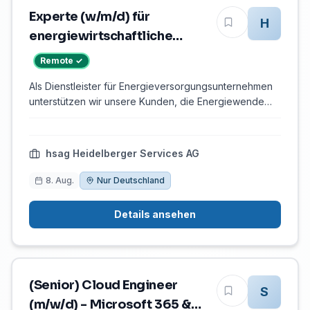
Kim Ina Rütten HR Business Partner 0781 800 – 5964
Experte (w/m/d) für
H
energiewirtschaftliche
Marktprozesse – 100%
Remote ✓
Remote / Homeoffice
Als Dienstleister für Energieversorgungsunternehmen
unterstützen wir unsere Kunden, die Energiewende
sowie die Digitalisierung voranzutreiben. Unsere
Teams sind aktuell an den Standorten Münster, Gera,
Chemnitz, Essen, Heidelberg, Halle, Magdeburg und
hsag Heidelberger Services AG
Walldorf vertreten. Zur Verstärkung unserer Teams
suchen wir ab sofort Experten (w⁠/⁠m⁠/⁠d) für
8. Aug.
Nur Deutschland
energiewirtschaftliche Marktprozesse , die uns mit
ihrer Erfahrung und Expertise bereichern. Dabei
Details ansehen
erweitern wir unsere Suche auf den Raum Düsseldorf
…
(Senior) Cloud Engineer
S
(m/w/d) - Microsoft 365 &