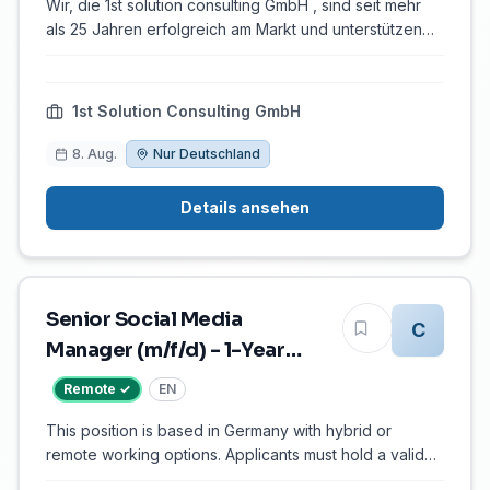
Wir, die 1st solution consulting GmbH , sind seit mehr
als 25 Jahren erfolgreich am Markt und unterstützen
unsere Kunden in den Bereichen Staffing & Recruiting,
Consulting sowie Service & Solutions . Zur Erweiterung
unseres bestehenden Serviceteams suchen wir zum
1st Solution Consulting GmbH
nächstmöglichen Zeitpunkt fully remote einen
Genehmigungsplaner (m/w/d) für Stromnetzanschlüsse
8. Aug.
Nur Deutschland
im Mobilfunkumfeld in unbefristeter Anstellung.
Aufgaben Planung und Koordination von
Details ansehen
Genehmigungsverfahren für Stromnetz- und
Energieinfra…
Senior Social Media
C
Manager (m/f/d) - 1-Year
Fixed Term (Maternity
Remote ✓
EN
Cover)
This position is based in Germany with hybrid or
remote working options. Applicants must hold a valid
work/residence permit for the respective location.