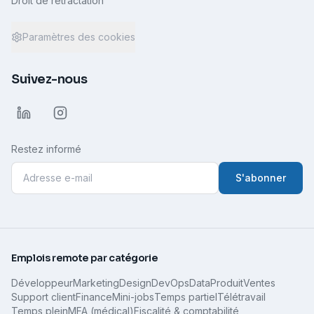
Droit de rétractation
Paramètres des cookies
Suivez-nous
Restez informé
S'abonner
Emplois remote par catégorie
Développeur
Marketing
Design
DevOps
Data
Produit
Ventes
Support client
Finance
Mini-jobs
Temps partiel
Télétravail
Temps plein
MFA (médical)
Fiscalité & comptabilité