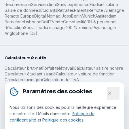
Reconversion
Service client
Sans expérience
Étudiant salarié
Saisie de données
Étudiants
Retraités
Parents
Remote Allemagne
Remote Europe
Digital Nomad Jobs
Berlin
Munich
Amsterdam
Barcelone
Lisbonne
Bali
IT
Vente
Comptabilité
RH & personnel
Rédaction
Social media manager
100 % remote
Psychologie
Anglophone (DE)
Calculateurs & outils
Calculateur brut-net
Forfait télétravail
Calculateur salaire horaire
Calculateur étudiant salarié
Calculateur voiture de fonction
Calculateur mini-job
Calculateur de TVA
Paramètres des cookies
Guides
Nous utilisons des cookies pour la meilleure expérience
sur notre site. Détails dans notre
Politique de
Tous les guides
Emplois remote sans expérience
confidentialité
et
Politique des cookies
.
Qu'est-ce que le travail remote ?
Emplois télétravail pour parents
Minijob, télétravail & impôts