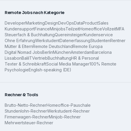
Remote Jobs nach Kategorie
Developer
Marketing
Design
DevOps
Data
Product
Sales
Kundensupport
Finance
Minijobs
Teilzeit
Homeoffice
Vollzeit
MFA
Steuerfach & Buchhaltung
Quereinsteiger
Kundenservice
Ohne Erfahrung
Werkstudent
Datenerfassung
Studenten
Rentner
Mütter & Eltern
Remote Deutschland
Remote Europa
Digital Nomad Jobs
Berlin
München
Amsterdam
Barcelona
Lissabon
Bali
IT
Vertrieb
Buchhaltung
HR & Personal
Texter & Schreibkraft
Social Media Manager
100% Remote
Psychologie
English-speaking (DE)
Rechner & Tools
Brutto-Netto-Rechner
Homeoffice-Pauschale
Stundenlohn-Rechner
Werkstudent-Rechner
Firmenwagen-Rechner
Minijob-Rechner
Mehrwertsteuer-Rechner