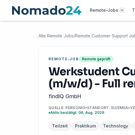
Remote-Jobs
T
Alle Remote Jobs
/
Remote Customer Support Jo
REMOTE-JOB
Remote geprüft
Werkstudent C
(m/w/d) - Full r
findIQ GmbH
QUELLE
:
PERSONIO
•
STANDORT
:
EU/EMEA
•
VE
Aktiv bestätigt: 06. Aug. 2026
Teilzeit
Praktikum
Technology