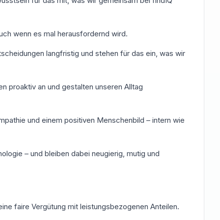
sstsein für das mit, was wir gemeinsam bei findIQ
auch wenn es mal herausfordernd wird.
tscheidungen langfristig und stehen für das ein, was wir
n proaktiv an und gestalten unseren Alltag
pathie und einem positiven Menschenbild – intern wie
nologie – und bleiben dabei neugierig, mutig und
s eine faire Vergütung mit leistungsbezogenen Anteilen.