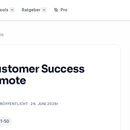
ools
Ratgeber
Pro
bs
ustomer Success
emote
RÖFFENTLICHT
:
26. JUNI 2026
•
1-50